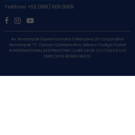
Teléfono: +52 (998) 609 0009
Av. Bonampak Supermanzana 3 Manzana 20 Corporativo
Bonampak 77, Cancun Quintana Roo, Mexico Codigo Postal
© INTERNATIONAL DESTINATIONS CLUBS SA DE CV | TODOS LOS
DERECHOS RESERVADOS.